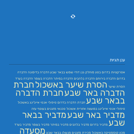
ענן תגיות
אטרקציות בדרום
בטון מוחלק
גנן
דודי שמש בבאר שבע
הדברה בדימונה
הדברה
בדרום
הדברה בירוחם
הדברה בלהבים
הדברה במיתר
הדברה בעומר
הדברה בערד
הסרת שיער באשכול
חברת
הסרת שיער
הדברה באר שבע
חברת הדברה
בבאר שבע
חברת הדברה בדרום
טיפולי אנטי אייג'ינג באשכול
טיפולי אנטי אייג'ינג במועצה אזורית אשכול
טכנאי מזגנים בעוטף עזה
מדביר באר שבע
מדביר בבאר
שבע
מדביר בדרום
מדביר בלהבים
מדביר במיתר
מדביר בעומר
מדביר בערד
מסעדה
מכון קוסמטיקה באשכול
מכירת מזגנים
מנעולן בבאר שבע