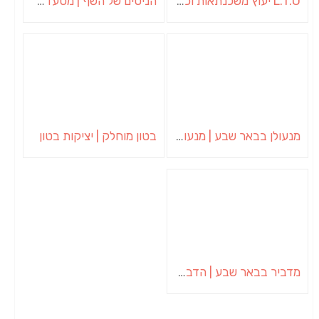
L.T.O יעוץ משכנתאות וכלכלת משפחה | יועץ משכנתאות באשכול
הניסים של השף | מסעדת שף בבית | ארוחות גורמה
מנעולן בבאר שבע | מנעולן באופקים | ויטלי המנעולן
בטון מוחלק | יציקות בטון
מדביר בבאר שבע | הדברה בבאר שבע | יוגב הדברות