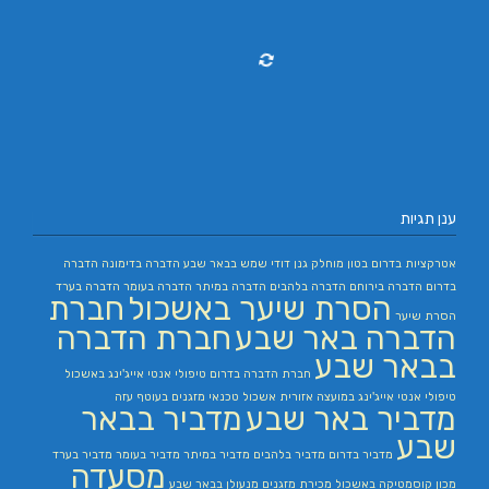
ענן תגיות
אטרקציות בדרום
בטון מוחלק
גנן
דודי שמש בבאר שבע
הדברה בדימונה
הדברה
בדרום
הדברה בירוחם
הדברה בלהבים
הדברה במיתר
הדברה בעומר
הדברה בערד
הסרת שיער באשכול
חברת
הסרת שיער
הדברה באר שבע
חברת הדברה
בבאר שבע
חברת הדברה בדרום
טיפולי אנטי אייג'ינג באשכול
טיפולי אנטי אייג'ינג במועצה אזורית אשכול
טכנאי מזגנים בעוטף עזה
מדביר באר שבע
מדביר בבאר
שבע
מדביר בדרום
מדביר בלהבים
מדביר במיתר
מדביר בעומר
מדביר בערד
מסעדה
מכון קוסמטיקה באשכול
מכירת מזגנים
מנעולן בבאר שבע