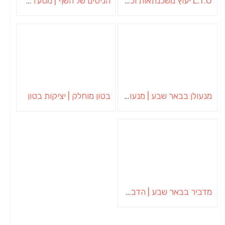
L.T.O יעוץ משכנתאות וכלכלת משפחה | יועץ משכנתאות באשכול
הניסים של השף | מסעדת שף בבית | ארוחות גורמה
מנעולן בבאר שבע | מנעולן באופקים | ויטלי המנעולן
בטון מוחלק | יציקות בטון
מדביר בבאר שבע | הדברה בבאר שבע | יוגב הדברות