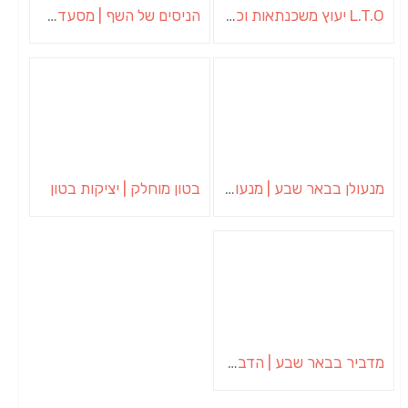
L.T.O יעוץ משכנתאות וכלכלת משפחה | יועץ משכנתאות באשכול
הניסים של השף | מסעדת שף בבית | ארוחות גורמה
מנעולן בבאר שבע | מנעולן באופקים | ויטלי המנעולן
בטון מוחלק | יציקות בטון
מדביר בבאר שבע | הדברה בבאר שבע | יוגב הדברות