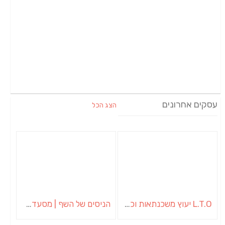
עסקים אחרונים
הצג הכל
L.T.O יעוץ משכנתאות וכלכלת משפחה | יועץ משכנתאות באשכול
הניסים של השף | מסעדת שף בבית | ארוחות גורמה