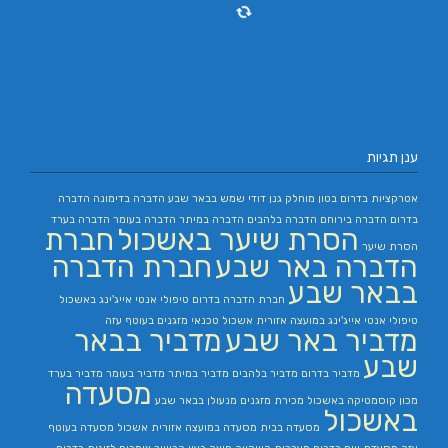
ענן תגיות
אטרקציות בדרום
בטון מוחלק
גנן
דודי שמש בבאר שבע
הדברה בדימונה
הדברה
בדרום
הדברה בירוחם
הדברה בלהבים
הדברה במיתר
הדברה בעומר
הדברה בערד
הסרת שיער באשכול
חברת
הסרת שיער
הדברה באר שבע
חברת הדברה
בבאר שבע
חברת הדברה בדרום
טיפולי אנטי אייג'ינג באשכול
טיפולי אנטי אייג'ינג במועצה אזורית אשכול
טכנאי מזגנים בעוטף עזה
מדביר באר שבע
מדביר בבאר
שבע
מדביר בדרום
מדביר בלהבים
מדביר במיתר
מדביר בעומר
מדביר בערד
מסעדה
מכון קוסמטיקה באשכול
מכירת מזגנים
מנעולן בבאר שבע
באשכול
מסעדה בבית
מסעדה במועצה אזורית אשכול
מסעדה בעוטף