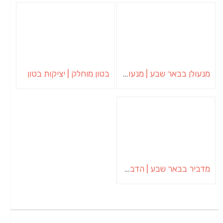
מנעולן בבאר שבע | מנעולן באופקים | ויטלי המנעולן
בטון מוחלק | יציקות בטון
מדביר בבאר שבע | הדברה בבאר שבע | יוגב הדברות