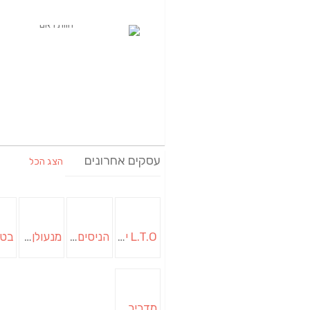
עסקים אחרונים
הצג הכל
L.T.O יעוץ משכנתאות וכלכלת משפחה | יועץ משכנתאות באשכול
הניסים של השף | מסעדת שף בבית | ארוחות גורמה
מנעולן בבאר שבע | מנעולן באופקים | ויטלי המנעולן
מדביר בבאר שבע | הדברה בבאר שבע | יוגב הדברות