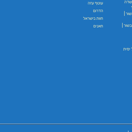
שדה
עוטף עזה
הדרום
ור |
חוות בישראל
שור |
חאנים
וי חבל ימית