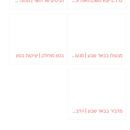
L.T.O יעוץ משכנתאות וכלכלת משפחה | יועץ משכנתאות באשכול
הניסים של השף | מסעדת שף בבית | ארוחות גורמה
מנעולן בבאר שבע | מנעולן באופקים | ויטלי המנעולן
בטון מוחלק | יציקות בטון
מדביר בבאר שבע | הדברה בבאר שבע | יוגב הדברות