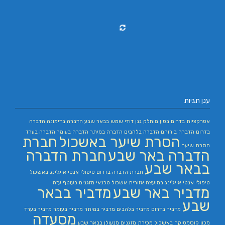
ענן תגיות
אטרקציות בדרום
בטון מוחלק
גנן
דודי שמש בבאר שבע
הדברה בדימונה
הדברה
בדרום
הדברה בירוחם
הדברה בלהבים
הדברה במיתר
הדברה בעומר
הדברה בערד
הסרת שיער באשכול
חברת
הסרת שיער
הדברה באר שבע
חברת הדברה
בבאר שבע
חברת הדברה בדרום
טיפולי אנטי אייג'ינג באשכול
טיפולי אנטי אייג'ינג במועצה אזורית אשכול
טכנאי מזגנים בעוטף עזה
מדביר באר שבע
מדביר בבאר
שבע
מדביר בדרום
מדביר בלהבים
מדביר במיתר
מדביר בעומר
מדביר בערד
מסעדה
מכון קוסמטיקה באשכול
מכירת מזגנים
מנעולן בבאר שבע