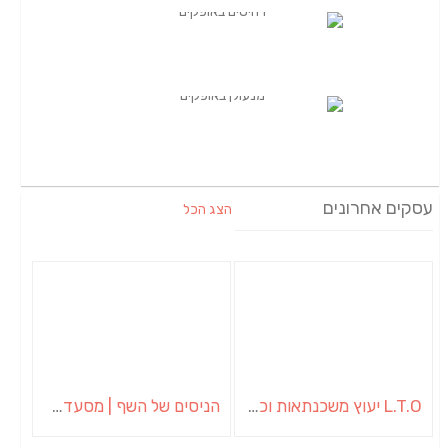
עסקים אחרונים
הצג הכל
L.T.O יעוץ משכנתאות וכלכלת משפחה | יועץ משכנתאות באשכול
הניסים של השף | מסעדת שף בבית | ארוחות גורמה