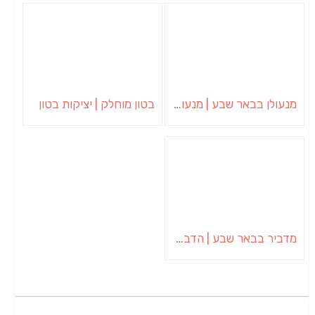
מנעולן בבאר שבע | מנעולן באופקים | ויטלי המנעולן
בטון מוחלק | יציקות בטון
מדביר בבאר שבע | הדברה בבאר שבע | יוגב הדברות