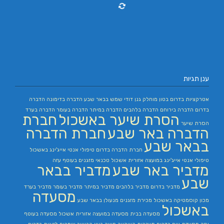
ענן תגיות
אטרקציות בדרום
בטון מוחלק
גנן
דודי שמש בבאר שבע
הדברה בדימונה
הדברה
בדרום
הדברה בירוחם
הדברה בלהבים
הדברה במיתר
הדברה בעומר
הדברה בערד
הסרת שיער באשכול
חברת
הסרת שיער
הדברה באר שבע
חברת הדברה
בבאר שבע
חברת הדברה בדרום
טיפולי אנטי אייג'ינג באשכול
טיפולי אנטי אייג'ינג במועצה אזורית אשכול
טכנאי מזגנים בעוטף עזה
מדביר באר שבע
מדביר בבאר
שבע
מדביר בדרום
מדביר בלהבים
מדביר במיתר
מדביר בעומר
מדביר בערד
מסעדה
מכון קוסמטיקה באשכול
מכירת מזגנים
מנעולן בבאר שבע
באשכול
מסעדה בבית
מסעדה במועצה אזורית אשכול
מסעדה בעוטף