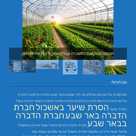
חממות מבוקשות להשכרה עבור משווק ירקות ופירות ותיק
ענן תגיות
אטרקציות בדרום
בטון מוחלק
גנן
דודי שמש בבאר שבע
הדברה בדימונה
הדברה
בדרום
הדברה בירוחם
הדברה בלהבים
הדברה במיתר
הדברה בעומר
הדברה בערד
הסרת שיער באשכול
חברת
הסרת שיער
הדברה באר שבע
חברת הדברה
בבאר שבע
חברת הדברה בדרום
טיפולי אנטי אייג'ינג באשכול
טיפולי אנטי אייג'ינג במועצה אזורית אשכול
טכנאי מזגנים בעוטף עזה