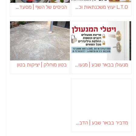
L.T.O יעוץ משכנתאות וכלכלת משפחה | יועץ משכנתאות באשכול
הניסים של השף | מסעדת שף בבית | ארוחות גורמה
מנעולן בבאר שבע | מנעולן באופקים | ויטלי המנעולן
בטון מוחלק | יציקות בטון
מדביר בבאר שבע | הדברה בבאר שבע | יוגב הדברות