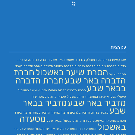
ענן תגיות
אטרקציות בדרום
בטון מוחלק
גנן
דודי שמש בבאר שבע
הדברה בדימונה
הדברה
בדרום
הדברה בירוחם
הדברה בלהבים
הדברה במיתר
הדברה בעומר
הדברה בערד
הסרת שיער באשכול
חברת
הסרת שיער
הדברה באר שבע
חברת הדברה
בבאר שבע
חברת הדברה בדרום
טיפולי אנטי אייג'ינג באשכול
טיפולי אנטי אייג'ינג במועצה אזורית אשכול
טכנאי מזגנים בעוטף עזה
מדביר באר שבע
מדביר בבאר
שבע
מדביר בדרום
מדביר בלהבים
מדביר במיתר
מדביר בעומר
מדביר בערד
מסעדה
מכון קוסמטיקה באשכול
מכירת מזגנים
מנעולן בבאר שבע
באשכול
מסעדה בבית
מסעדה במועצה אזורית אשכול
מסעדה בעוטף