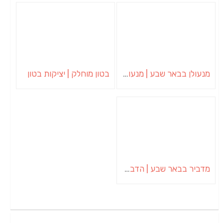
מנעולן בבאר שבע | מנעולן באופקים | ויטלי המנעולן
בטון מוחלק | יציקות בטון
מדביר בבאר שבע | הדברה בבאר שבע | יוגב הדברות