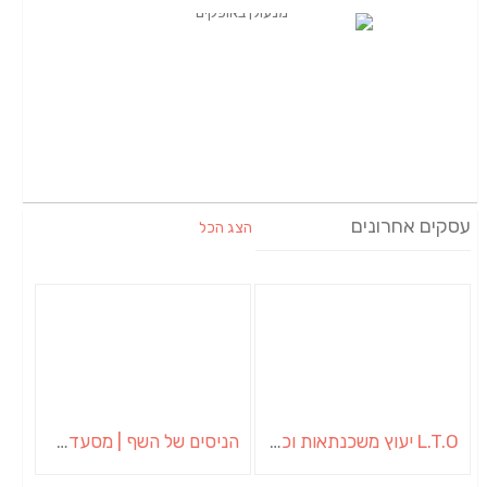
עסקים אחרונים
הצג הכל
L.T.O יעוץ משכנתאות וכלכלת משפחה | יועץ משכנתאות באשכול
הניסים של השף | מסעדת שף בבית | ארוחות גורמה