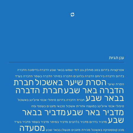
ענן תגיות
אטרקציות בדרום
בטון מוחלק
גנן
דודי שמש בבאר שבע
הדברה בדימונה
הדברה
בדרום
הדברה בירוחם
הדברה בלהבים
הדברה במיתר
הדברה בעומר
הדברה בערד
הסרת שיער באשכול
חברת
הסרת שיער
הדברה באר שבע
חברת הדברה
בבאר שבע
חברת הדברה בדרום
טיפולי אנטי אייג'ינג באשכול
טיפולי אנטי אייג'ינג במועצה אזורית אשכול
טכנאי מזגנים בעוטף עזה
מדביר באר שבע
מדביר בבאר
שבע
מדביר בדרום
מדביר בלהבים
מדביר במיתר
מדביר בעומר
מדביר בערד
מסעדה
מכון קוסמטיקה באשכול
מכירת מזגנים
מנעולן בבאר שבע