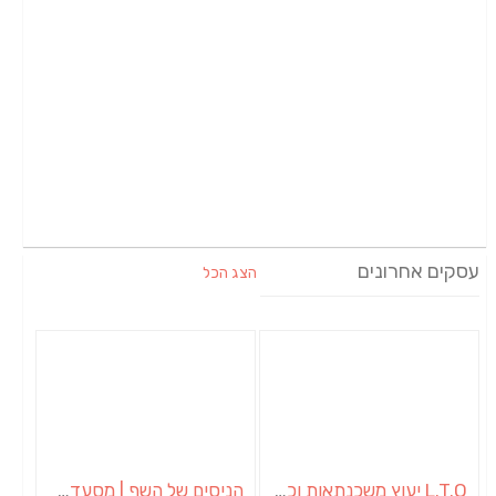
עסקים אחרונים
הצג הכל
L.T.O יעוץ משכנתאות וכלכלת משפחה | יועץ משכנתאות באשכול
הניסים של השף | מסעדת שף בבית | ארוחות גורמה