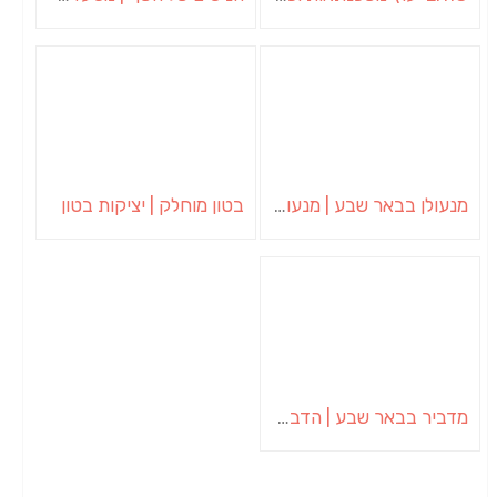
מנעולן בבאר שבע | מנעולן באופקים | ויטלי המנעולן
בטון מוחלק | יציקות בטון
מדביר בבאר שבע | הדברה בבאר שבע | יוגב הדברות