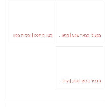
מנעולן בבאר שבע | מנעולן באופקים | ויטלי המנעולן
בטון מוחלק | יציקות בטון
מדביר בבאר שבע | הדברה בבאר שבע | יוגב הדברות