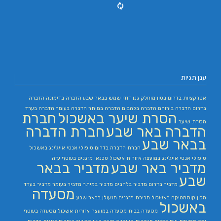
ענן תגיות
אטרקציות בדרום
בטון מוחלק
גנן
דודי שמש בבאר שבע
הדברה בדימונה
הדברה
בדרום
הדברה בירוחם
הדברה בלהבים
הדברה במיתר
הדברה בעומר
הדברה בערד
הסרת שיער באשכול
חברת
הסרת שיער
הדברה באר שבע
חברת הדברה
בבאר שבע
חברת הדברה בדרום
טיפולי אנטי אייג'ינג באשכול
טיפולי אנטי אייג'ינג במועצה אזורית אשכול
טכנאי מזגנים בעוטף עזה
מדביר באר שבע
מדביר בבאר
שבע
מדביר בדרום
מדביר בלהבים
מדביר במיתר
מדביר בעומר
מדביר בערד
מסעדה
מכון קוסמטיקה באשכול
מכירת מזגנים
מנעולן בבאר שבע
באשכול
מסעדה בבית
מסעדה במועצה אזורית אשכול
מסעדה בעוטף