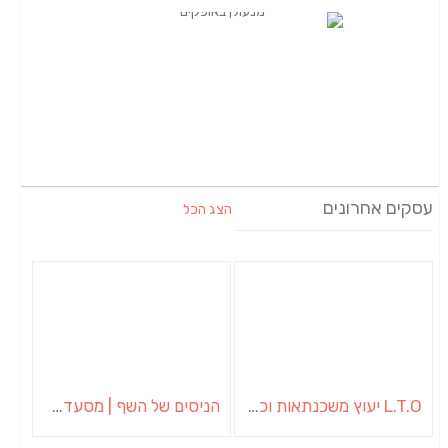
עסקים אחרונים
הצג הכל
L.T.O יעוץ משכנתאות וכלכלת משפחה | יועץ משכנתאות באשכול
הניסים של השף | מסעדת שף בבית | ארוחות גורמה