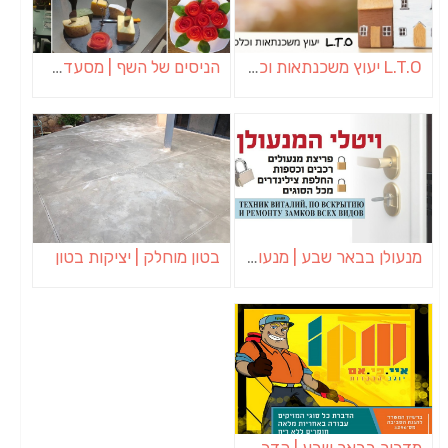
L.T.O יעוץ משכנתאות וכלכלת משפחה | יועץ משכנתאות באשכול
הניסים של השף | מסעדת שף בבית | ארוחות גורמה
מנעולן בבאר שבע | מנעולן באופקים | ויטלי המנעולן
בטון מוחלק | יציקות בטון
מדביר בבאר שבע | הדברה בבאר שבע | יוגב הדברות