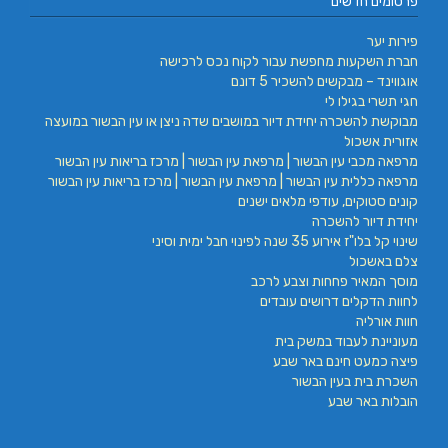
פרסומים חדשים
פירות יער
חברת השקעות מחפשת עבור לקוח נכס לרכישה
אוגווינד – מבקשים להשכיר 5 דונם
חגי תשרי בגילו לי
מבוקשת להשכרה יחידת דיור במושבים שדה ניצן או עין הבשור במועצה
אזורית אשכול
מרפאה מכבי עין הבשור | מרפאת עין הבשור | מרכז בריאות עין הבשור
מרפאה כללית עין הבשור | מרפאת עין הבשור | מרכז בריאות עין הבשור
קונים סטוקים, עודפי מלאים ישנים
יחידת דיור להשכרה
שינוי קל בלו"ז אירוע 35 שנה לפינוי חבל ימית וסיני
צלם באשכול
מוסך המאיר פחחות וצבע לרכב
לחוות הדקלים דרושים עובדים
חוות אורליה
מעוניינת לעבוד במשק בית
פיצה כמעט חינם באר שבע
השכרת בית בעין הבשור
הובלות באר שבע