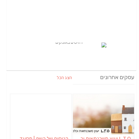
עסקים אחרונים
הצג הכל
L.T.O יעוץ משכנתאות וכלכלת משפחה | יועץ משכנתאות באשכול
הניסים של השף | מסעדת שף בבית | ארוחות גורמה