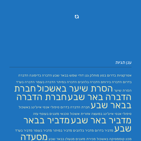
ענן תגיות
אטרקציות בדרום
בטון מוחלק
גנן
דודי שמש בבאר שבע
הדברה בדימונה
הדברה
בדרום
הדברה בירוחם
הדברה בלהבים
הדברה במיתר
הדברה בעומר
הדברה בערד
הסרת שיער באשכול
חברת
הסרת שיער
הדברה באר שבע
חברת הדברה
בבאר שבע
חברת הדברה בדרום
טיפולי אנטי אייג'ינג באשכול
טיפולי אנטי אייג'ינג במועצה אזורית אשכול
טכנאי מזגנים בעוטף עזה
מדביר באר שבע
מדביר בבאר
שבע
מדביר בדרום
מדביר בלהבים
מדביר במיתר
מדביר בעומר
מדביר בערד
מסעדה
מכון קוסמטיקה באשכול
מכירת מזגנים
מנעולן בבאר שבע