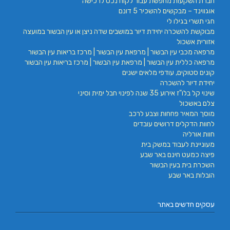
חברת השקעות מחפשת עבור לקוח נכס לרכישה
אוגווינד – מבקשים להשכיר 5 דונם
חגי תשרי בגילו לי
מבוקשת להשכרה יחידת דיור במושבים שדה ניצן או עין הבשור במועצה
אזורית אשכול
מרפאה מכבי עין הבשור | מרפאת עין הבשור | מרכז בריאות עין הבשור
מרפאה כללית עין הבשור | מרפאת עין הבשור | מרכז בריאות עין הבשור
קונים סטוקים, עודפי מלאים ישנים
יחידת דיור להשכרה
שינוי קל בלו"ז אירוע 35 שנה לפינוי חבל ימית וסיני
צלם באשכול
מוסך המאיר פחחות וצבע לרכב
לחוות הדקלים דרושים עובדים
חוות אורליה
מעוניינת לעבוד במשק בית
פיצה כמעט חינם באר שבע
השכרת בית בעין הבשור
הובלות באר שבע
עסקים חדשים באתר