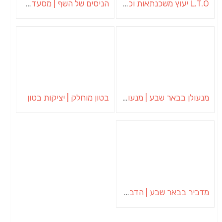
L.T.O יעוץ משכנתאות וכלכלת משפחה | יועץ משכנתאות באשכול
הניסים של השף | מסעדת שף בבית | ארוחות גורמה
מנעולן בבאר שבע | מנעולן באופקים | ויטלי המנעולן
בטון מוחלק | יציקות בטון
מדביר בבאר שבע | הדברה בבאר שבע | יוגב הדברות