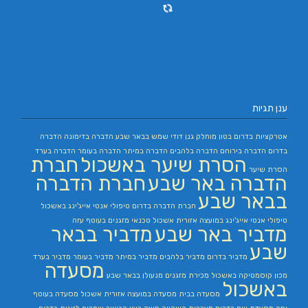
ענן תגיות
אטרקציות בדרום
בטון מוחלק
גנן
דודי שמש בבאר שבע
הדברה בדימונה
הדברה
בדרום
הדברה בירוחם
הדברה בלהבים
הדברה במיתר
הדברה בעומר
הדברה בערד
הסרת שיער באשכול
חברת
הסרת שיער
הדברה באר שבע
חברת הדברה
בבאר שבע
חברת הדברה בדרום
טיפולי אנטי אייג'ינג באשכול
טיפולי אנטי אייג'ינג במועצה אזורית אשכול
טכנאי מזגנים בעוטף עזה
מדביר באר שבע
מדביר בבאר
שבע
מדביר בדרום
מדביר בלהבים
מדביר במיתר
מדביר בעומר
מדביר בערד
מסעדה
מכון קוסמטיקה באשכול
מכירת מזגנים
מנעולן בבאר שבע
באשכול
מסעדה בבית
מסעדה במועצה אזורית אשכול
מסעדה בעוטף