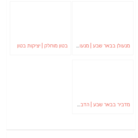
מנעולן בבאר שבע | מנעולן באופקים | ויטלי המנעולן
בטון מוחלק | יציקות בטון
מדביר בבאר שבע | הדברה בבאר שבע | יוגב הדברות