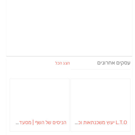
עסקים אחרונים
הצג הכל
L.T.O יעוץ משכנתאות וכלכלת משפחה | יועץ משכנתאות באשכול
הניסים של השף | מסעדת שף בבית | ארוחות גורמה