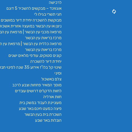
לרכישה
אוגווינד – מבקשים להשכיר 5 דונם
חגי תשרי בגילו לי
מבוקשת להשכרה יחידת דיור במושבים 
ניצן או עין הבשור במועצה אזורית אשכול
מרפאה מכבי עין הבשור | מרפאת עין הבש
מרכז בריאות עין הבשור
מרפאה כללית עין הבשור | מרפאת עין הב
מרכז בריאות עין הבשור
קונים סטוקים, עודפי מלאים ישנים
יחידת דיור להשכרה
שינוי קל בלו"ז אירוע 35 שנה לפינ
וסיני
צלם באשכול
מוסך המאיר פחחות וצבע לרכב
לחוות הדקלים דרושים עובדים
חוות אורליה
מעוניינת לעבוד במשק בית
פיצה כמעט חינם באר שבע
השכרת בית בעין הבשור
הובלות באר שבע