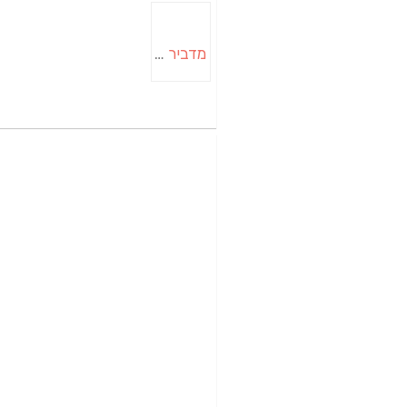
מדביר בבאר שבע | הדברה בבאר שבע | יוגב הדברות