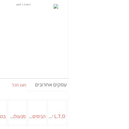
עסקים אחרונים
הצג הכל
L.T.O יעוץ משכנתאות וכלכלת משפחה | יועץ משכנתאות באשכול
הניסים של השף | מסעדת שף בבית | ארוחות גורמה
מנעולן בבאר שבע | מנעולן באופקים | ויטלי המנעולן