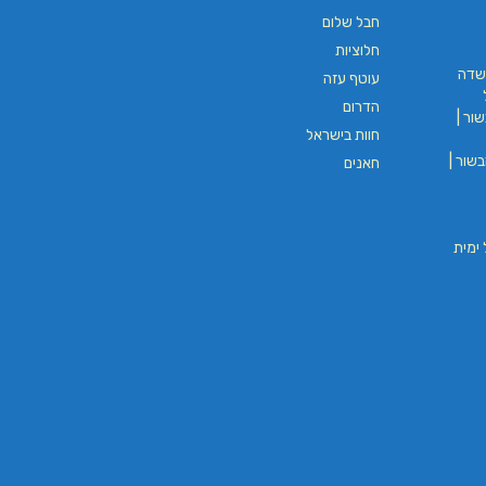
חבל שלום
חלוציות
שדה
עוטף עזה
הדרום
ור |
חוות בישראל
שור |
חאנים
וי חבל ימית