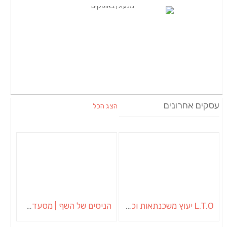
עסקים אחרונים
הצג הכל
L.T.O יעוץ משכנתאות וכלכלת משפחה | יועץ משכנתאות באשכול
הניסים של השף | מסעדת שף בבית | ארוחות גורמה