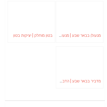
מנעולן בבאר שבע | מנעולן באופקים | ויטלי המנעולן
בטון מוחלק | יציקות בטון
מדביר בבאר שבע | הדברה בבאר שבע | יוגב הדברות