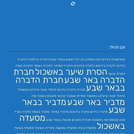
ענן תגיות
אטרקציות בדרום
בטון מוחלק
גנן
דודי שמש בבאר שבע
הדברה בדימונה
הדברה
בדרום
הדברה בירוחם
הדברה בלהבים
הדברה במיתר
הדברה בעומר
הדברה בערד
הסרת שיער באשכול
חברת
הסרת שיער
הדברה באר שבע
חברת הדברה
בבאר שבע
חברת הדברה בדרום
טיפולי אנטי אייג'ינג באשכול
טיפולי אנטי אייג'ינג במועצה אזורית אשכול
טכנאי מזגנים בעוטף עזה
מדביר באר שבע
מדביר בבאר
שבע
מדביר בדרום
מדביר בלהבים
מדביר במיתר
מדביר בעומר
מדביר בערד
מסעדה
מכון קוסמטיקה באשכול
מכירת מזגנים
מנעולן בבאר שבע
באשכול
מסעדה בבית
מסעדה במועצה אזורית אשכול
מסעדה בעוטף