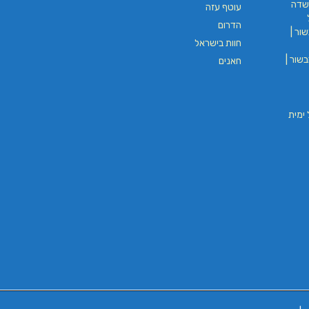
שדה
עוטף עזה
הדרום
ור |
חוות בישראל
שור |
חאנים
וי חבל ימית