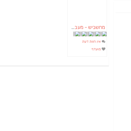
מחשביש – מעבדה ושרות למחשבים ורשתות באשכול ובדרום
אין חוות דעת
מועדף