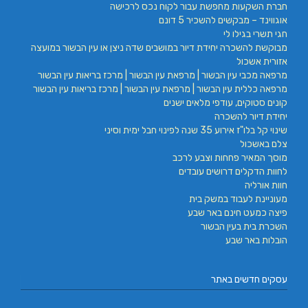
חברת השקעות מחפשת עבור לקוח נכס לרכישה
אוגווינד – מבקשים להשכיר 5 דונם
חגי תשרי בגילו לי
מבוקשת להשכרה יחידת דיור במושבים שדה ניצן או עין הבשור במועצה
אזורית אשכול
מרפאה מכבי עין הבשור | מרפאת עין הבשור | מרכז בריאות עין הבשור
מרפאה כללית עין הבשור | מרפאת עין הבשור | מרכז בריאות עין הבשור
קונים סטוקים, עודפי מלאים ישנים
יחידת דיור להשכרה
שינוי קל בלו"ז אירוע 35 שנה לפינוי חבל ימית וסיני
צלם באשכול
מוסך המאיר פחחות וצבע לרכב
לחוות הדקלים דרושים עובדים
חוות אורליה
מעוניינת לעבוד במשק בית
פיצה כמעט חינם באר שבע
השכרת בית בעין הבשור
הובלות באר שבע
עסקים חדשים באתר