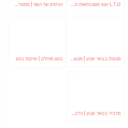
L.T.O יעוץ משכנתאות וכלכלת משפחה | יועץ משכנתאות באשכול
הניסים של השף | מסעדת שף בבית | ארוחות גורמה
מנעולן בבאר שבע | מנעולן באופקים | ויטלי המנעולן
בטון מוחלק | יציקות בטון
מדביר בבאר שבע | הדברה בבאר שבע | יוגב הדברות