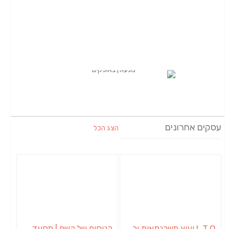
עסקים אחרונים
הצג הכל
L.T.O יעוץ משכנתאות וכלכלת משפחה | יועץ משכנתאות באשכול
הניסים של השף | מסעדת שף בבית | ארוחות גורמה