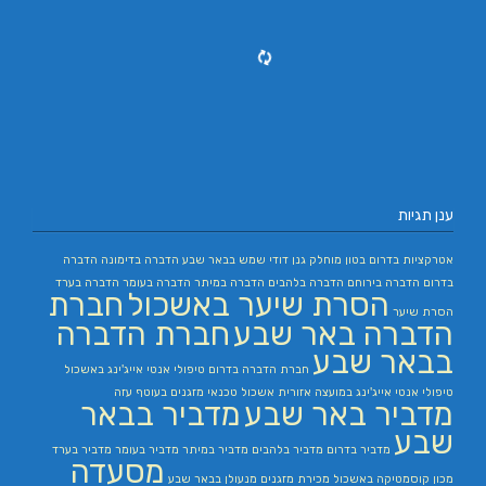
ענן תגיות
אטרקציות בדרום
בטון מוחלק
גנן
דודי שמש בבאר שבע
הדברה בדימונה
הדברה
בדרום
הדברה בירוחם
הדברה בלהבים
הדברה במיתר
הדברה בעומר
הדברה בערד
הסרת שיער באשכול
חברת
הסרת שיער
הדברה באר שבע
חברת הדברה
בבאר שבע
חברת הדברה בדרום
טיפולי אנטי אייג'ינג באשכול
טיפולי אנטי אייג'ינג במועצה אזורית אשכול
טכנאי מזגנים בעוטף עזה
מדביר באר שבע
מדביר בבאר
שבע
מדביר בדרום
מדביר בלהבים
מדביר במיתר
מדביר בעומר
מדביר בערד
מסעדה
מכון קוסמטיקה באשכול
מכירת מזגנים
מנעולן בבאר שבע