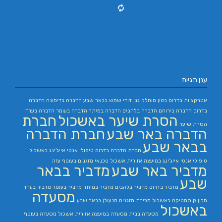
ענן תגיות
אטרקציות בדרום
בטון מוחלק
גנן
דודי שמש בבאר שבע
הדברה בדימונה
הדברה
בדרום
הדברה בירוחם
הדברה בלהבים
הדברה במיתר
הדברה בעומר
הדברה בערד
הסרת שיער באשכול
חברת
הסרת שיער
הדברה באר שבע
חברת הדברה
בבאר שבע
חברת הדברה בדרום
טיפולי אנטי אייג'ינג באשכול
טיפולי אנטי אייג'ינג במועצה אזורית אשכול
טכנאי מזגנים בעוטף עזה
מדביר באר שבע
מדביר בבאר
שבע
מדביר בדרום
מדביר בלהבים
מדביר במיתר
מדביר בעומר
מדביר בערד
מסעדה
מכון קוסמטיקה באשכול
מכירת מזגנים
מנעולן בבאר שבע
באשכול
מסעדה בבית
מסעדה במועצה אזורית אשכול
מסעדה בעוטף