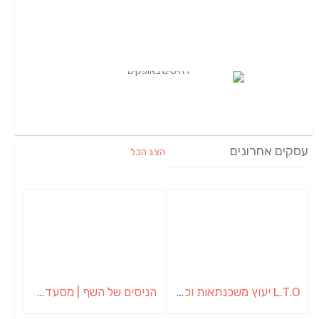
עסקים אחרונים
הצג הכל
L.T.O יעוץ משכנתאות וכלכלת משפחה | יועץ משכנתאות באשכול
הניסים של השף | מסעדת שף בבית | ארוחות גורמה