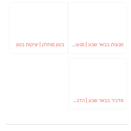
מנעולן בבאר שבע | מנעולן באופקים | ויטלי המנעולן
בטון מוחלק | יציקות בטון
מדביר בבאר שבע | הדברה בבאר שבע | יוגב הדברות