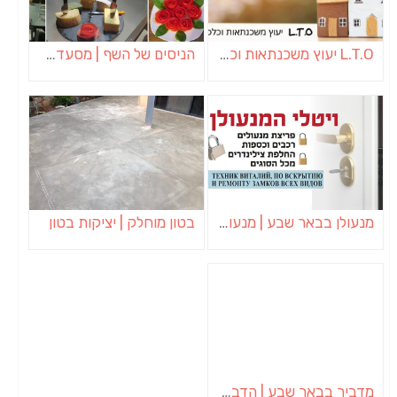
L.T.O יעוץ משכנתאות וכלכלת משפחה | יועץ משכנתאות באשכול
הניסים של השף | מסעדת שף בבית | ארוחות גורמה
מנעולן בבאר שבע | מנעולן באופקים | ויטלי המנעולן
בטון מוחלק | יציקות בטון
מדביר בבאר שבע | הדברה בבאר שבע | יוגב הדברות