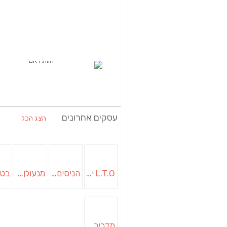
עסקים אחרונים
הצג הכל
L.T.O יעוץ משכנתאות וכלכלת משפחה | יועץ משכנתאות באשכול
הניסים של השף | מסעדת שף בבית | ארוחות גורמה
מנעולן בבאר שבע | מנעולן באופקים | ויטלי המנעולן
מדביר בבאר שבע | הדברה בבאר שבע | יוגב הדברות