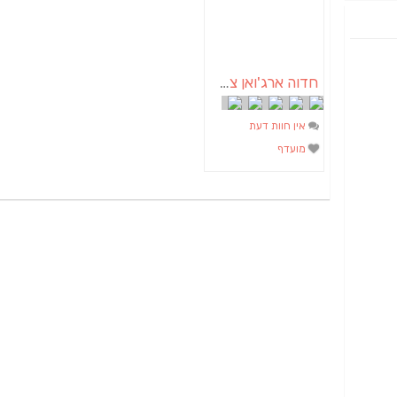
חדוה ארג'ואן צבע הנפש | אבחון וטיפול בצבע האורה סומא | אימון טיפולי באומנות
אין חוות דעת
מועדף