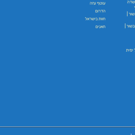
שדה
עוטף עזה
הדרום
ור |
חוות בישראל
שור |
חאנים
וי חבל ימית