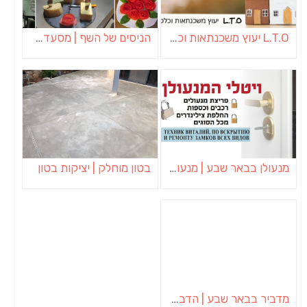
L.T.O יעוץ משכנתאות וכלכלת משפחה | יועץ משכנתאות באשכול
הניסים של השף | מסעדת שף בבית | ארוחות גורמה
מנעולן בבאר שבע | מנעולן באופקים | ויטלי המנעולן
בטון מוחלק | יציקות בטון
מדביר בבאר שבע | הדברה בבאר שבע | יוגב הדברות