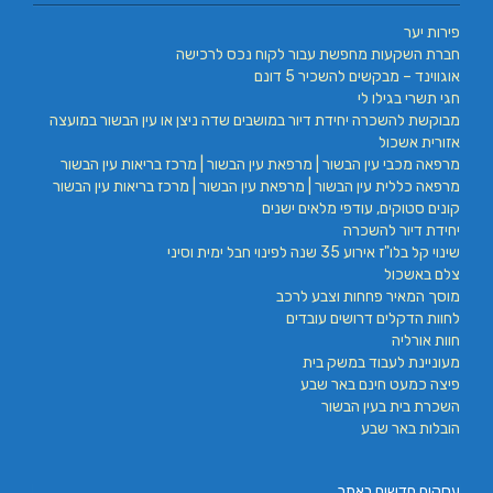
פירות יער
חברת השקעות מחפשת עבור לקוח נכס לרכישה
אוגווינד – מבקשים להשכיר 5 דונם
חגי תשרי בגילו לי
מבוקשת להשכרה יחידת דיור במושבים שדה ניצן או עין הבשור במועצה
אזורית אשכול
מרפאה מכבי עין הבשור | מרפאת עין הבשור | מרכז בריאות עין הבשור
מרפאה כללית עין הבשור | מרפאת עין הבשור | מרכז בריאות עין הבשור
קונים סטוקים, עודפי מלאים ישנים
יחידת דיור להשכרה
שינוי קל בלו"ז אירוע 35 שנה לפינוי חבל ימית וסיני
צלם באשכול
מוסך המאיר פחחות וצבע לרכב
לחוות הדקלים דרושים עובדים
חוות אורליה
מעוניינת לעבוד במשק בית
פיצה כמעט חינם באר שבע
השכרת בית בעין הבשור
הובלות באר שבע
עסקים חדשים באתר