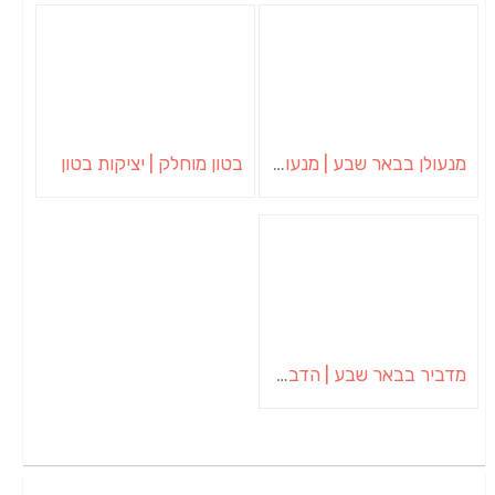
מנעולן בבאר שבע | מנעולן באופקים | ויטלי המנעולן
בטון מוחלק | יציקות בטון
מדביר בבאר שבע | הדברה בבאר שבע | יוגב הדברות