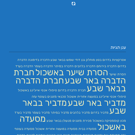
ענן תגיות
אטרקציות בדרום
בטון מוחלק
גנן
דודי שמש בבאר שבע
הדברה בדימונה
הדברה
בדרום
הדברה בירוחם
הדברה בלהבים
הדברה במיתר
הדברה בעומר
הדברה בערד
הסרת שיער באשכול
חברת
הסרת שיער
הדברה באר שבע
חברת הדברה
בבאר שבע
חברת הדברה בדרום
טיפולי אנטי אייג'ינג באשכול
טיפולי אנטי אייג'ינג במועצה אזורית אשכול
טכנאי מזגנים בעוטף עזה
מדביר באר שבע
מדביר בבאר
שבע
מדביר בדרום
מדביר בלהבים
מדביר במיתר
מדביר בעומר
מדביר בערד
מסעדה
מכון קוסמטיקה באשכול
מכירת מזגנים
מנעולן בבאר שבע
באשכול
מסעדה בבית
מסעדה במועצה אזורית אשכול
מסעדה בעוטף