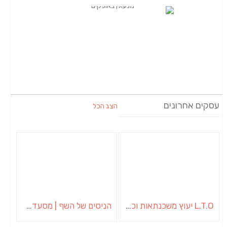
עסקים אחרונים
הצג הכל
L.T.O יעוץ משכנתאות וכלכלת משפחה | יועץ משכנתאות באשכול
הניסים של השף | מסעדת שף בבית | ארוחות גורמה