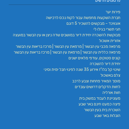
פרסומים חדשים
פירות יער
חברת השקעות מחפשת עבור לקוח נכס לרכישה
אוגווינד – מבקשים להשכיר 5 דונם
חגי תשרי בגילו לי
מבוקשת להשכרה יחידת דיור במושבים שדה ניצן או עין הבשור במועצה
אזורית אשכול
מרפאה מכבי עין הבשור | מרפאת עין הבשור | מרכז בריאות עין הבשור
מרפאה כללית עין הבשור | מרפאת עין הבשור | מרכז בריאות עין הבשור
קונים סטוקים, עודפי מלאים ישנים
יחידת דיור להשכרה
שינוי קל בלו"ז אירוע 35 שנה לפינוי חבל ימית וסיני
צלם באשכול
מוסך המאיר פחחות וצבע לרכב
לחוות הדקלים דרושים עובדים
חוות אורליה
מעוניינת לעבוד במשק בית
פיצה כמעט חינם באר שבע
השכרת בית בעין הבשור
הובלות באר שבע