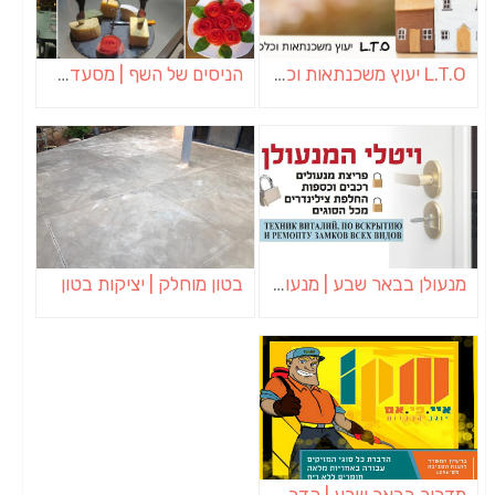
L.T.O יעוץ משכנתאות וכלכלת משפחה | יועץ משכנתאות באשכול
הניסים של השף | מסעדת שף בבית | ארוחות גורמה
מנעולן בבאר שבע | מנעולן באופקים | ויטלי המנעולן
בטון מוחלק | יציקות בטון
מדביר בבאר שבע | הדברה בבאר שבע | יוגב הדברות