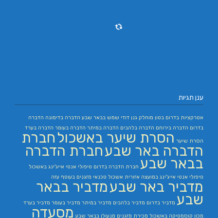
ענן תגיות
אטרקציות בדרום
בטון מוחלק
גנן
דודי שמש בבאר שבע
הדברה בדימונה
הדברה
בדרום
הדברה בירוחם
הדברה בלהבים
הדברה במיתר
הדברה בעומר
הדברה בערד
הסרת שיער באשכול
חברת
הסרת שיער
הדברה באר שבע
חברת הדברה
בבאר שבע
חברת הדברה בדרום
טיפולי אנטי אייג'ינג באשכול
טיפולי אנטי אייג'ינג במועצה אזורית אשכול
טכנאי מזגנים בעוטף עזה
מדביר באר שבע
מדביר בבאר
שבע
מדביר בדרום
מדביר בלהבים
מדביר במיתר
מדביר בעומר
מדביר בערד
מסעדה
מכון קוסמטיקה באשכול
מכירת מזגנים
מנעולן בבאר שבע