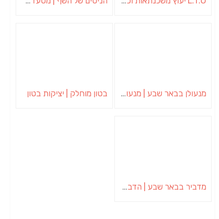
L.T.O יעוץ משכנתאות וכלכלת משפחה | יועץ משכנתאות באשכול
הניסים של השף | מסעדת שף בבית | ארוחות גורמה
מנעולן בבאר שבע | מנעולן באופקים | ויטלי המנעולן
בטון מוחלק | יציקות בטון
מדביר בבאר שבע | הדברה בבאר שבע | יוגב הדברות