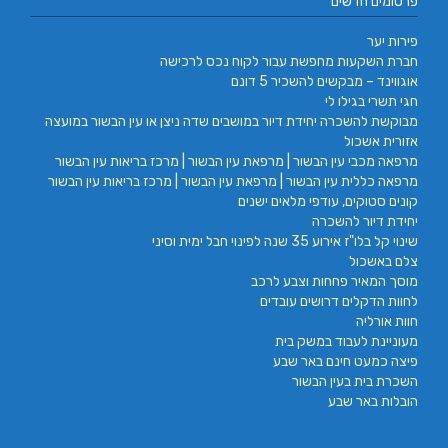
פרסומים חדשים
פירות יער
חברת השקעות מחפשת עבור לקוח נכס לרכישה
אוגווינד – מבקשים להשכיר 5 דונם
חגי תשרי בגילו לי
מבוקשת להשכרה יחידת דיור במושבים שדה ניצן או עין הבשור במועצה
אזורית אשכול
מרפאה מכבי עין הבשור | מרפאת עין הבשור | מרכז בריאות עין הבשור
מרפאה כללית עין הבשור | מרפאת עין הבשור | מרכז בריאות עין הבשור
קונים סטוקים, עודפי מלאים ישנים
יחידת דיור להשכרה
שינוי קל בלו"ז אירוע 35 שנה לפינוי חבל ימית וסיני
צלם באשכול
מוסך המאיר פחחות וצבע לרכב
לחוות הדקלים דרושים עובדים
חוות אורליה
מעוניינת לעבוד במשק בית
פיצה כמעט חינם באר שבע
השכרת בית בעין הבשור
הובלות באר שבע