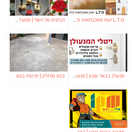
L.T.O יעוץ משכנתאות וכלכלת משפחה | יועץ משכנתאות באשכול
הניסים של השף | מסעדת שף בבית | ארוחות גורמה
מנעולן בבאר שבע | מנעולן באופקים | ויטלי המנעולן
בטון מוחלק | יציקות בטון
מדביר בבאר שבע | הדברה בבאר שבע | יוגב הדברות