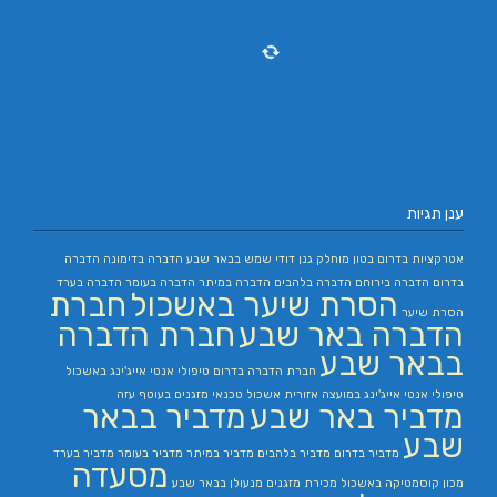
ענן תגיות
אטרקציות בדרום
בטון מוחלק
גנן
דודי שמש בבאר שבע
הדברה בדימונה
הדברה
בדרום
הדברה בירוחם
הדברה בלהבים
הדברה במיתר
הדברה בעומר
הדברה בערד
הסרת שיער באשכול
חברת
הסרת שיער
הדברה באר שבע
חברת הדברה
בבאר שבע
חברת הדברה בדרום
טיפולי אנטי אייג'ינג באשכול
טיפולי אנטי אייג'ינג במועצה אזורית אשכול
טכנאי מזגנים בעוטף עזה
מדביר באר שבע
מדביר בבאר
שבע
מדביר בדרום
מדביר בלהבים
מדביר במיתר
מדביר בעומר
מדביר בערד
מסעדה
מכון קוסמטיקה באשכול
מכירת מזגנים
מנעולן בבאר שבע