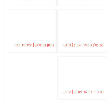
מנעולן בבאר שבע | מנעולן באופקים | ויטלי המנעולן
בטון מוחלק | יציקות בטון
מדביר בבאר שבע | הדברה בבאר שבע | יוגב הדברות