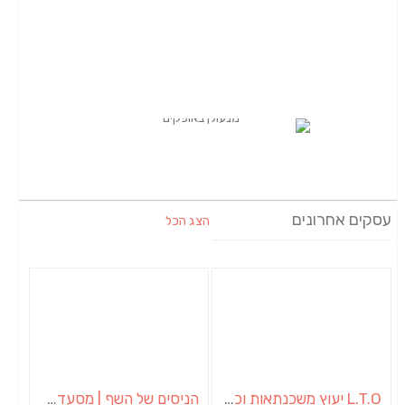
עסקים אחרונים
הצג הכל
L.T.O יעוץ משכנתאות וכלכלת משפחה | יועץ משכנתאות באשכול
הניסים של השף | מסעדת שף בבית | ארוחות גורמה