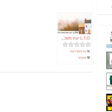
L.T.O יעוץ משכנתאות וכלכלת משפחה | יועץ משכנתאות באשכול
אין חוות דעת
מועדף