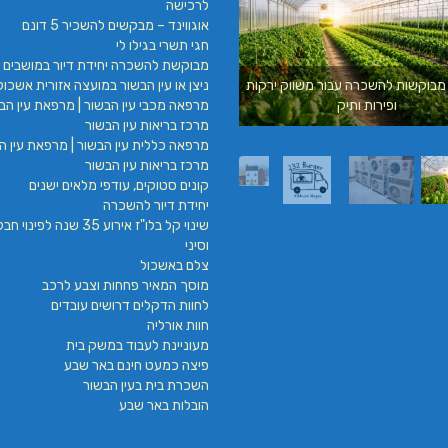
לרכישה
אוגווינד – מבקשים להשכיר 5 דונם
חגי תשרי בגילו לי
מבוקשת להשכרה יחידת דיור במושבים 
ניצן או עין הבשור במועצה אזורית אשכול
מבוקשות להשכרה עבור משווק ירקות
עילאי מיזוג אוויר | טכנאי מזגנים | מתקין מזגנ
מרפאה מכבי עין הבשור | מרפאת עין הבש
ופירות ותיק
| תיקון מזגנים
מרכז בריאות עין הבשור
מרפאה כללית עין הבשור | מרפאת עין הב
מרכז בריאות עין הבשור
קונים סטוקים, עודפי מלאים ישנים
יחידת דיור להשכרה
שינוי קל בלו"ז אירוע 35 שנה לפינ
וסיני
צלם באשכול
מוסך המאיר פחחות וצבע לרכב
לחוות הדקלים דרושים עובדים
חוות אורליה
מעוניינת לעבוד במשק בית
פיצה כמעט חינם באר שבע
השכרת בית בעין הבשור
הובלות באר שבע