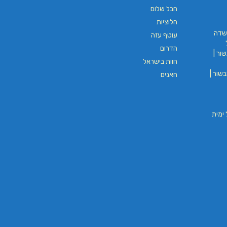
חבל שלום
L.T.O יעוץ משכנתאות וכלכלת
משכנתאות באשכול
חלוציות
שדה
עוטף עזה
הדרום
ים
ור |
בורגר באשכול | בורגר 232 | Burger 232 |
חוות בישראל
בורגר בר
שור |
חאנים
וי חבל ימית