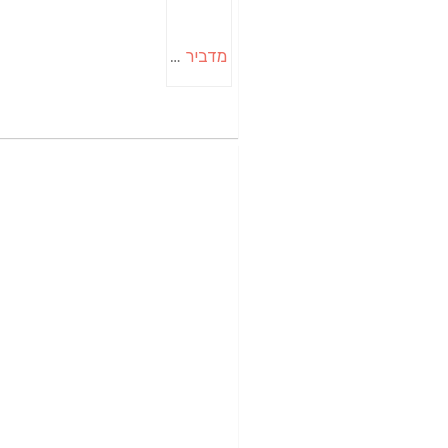
מדביר בבאר שבע | הדברה בבאר שבע | יוגב הדברות