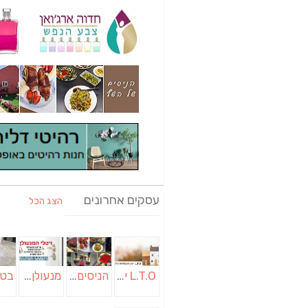
עסקים אחרונים
הצג הכל
L.T.O יעוץ משכנתאות וכלכלת משפחה | יועץ משכנתאות באשכול
הניסים של השף | מסעדת שף בבית | ארוחות גורמה
מנעולן בבאר שבע | מנעולן באופקים | ויטלי המנעולן