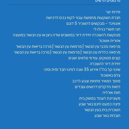
פרסומים חדשים
פירות יער
חברת השקעות מחפשת עבור לקוח נכס לרכישה
אוגווינד – מבקשים להשכיר 5 דונם
חגי תשרי בגילו לי
מבוקשת להשכרה יחידת דיור במושבים שדה ניצן או עין הבשור במועצה
אזורית אשכול
מרפאה מכבי עין הבשור | מרפאת עין הבשור | מרכז בריאות עין הבשור
מרפאה כללית עין הבשור | מרפאת עין הבשור | מרכז בריאות עין הבשור
קונים סטוקים, עודפי מלאים ישנים
יחידת דיור להשכרה
שינוי קל בלו"ז אירוע 35 שנה לפינוי חבל ימית וסיני
צלם באשכול
מוסך המאיר פחחות וצבע לרכב
לחוות הדקלים דרושים עובדים
חוות אורליה
מעוניינת לעבוד במשק בית
פיצה כמעט חינם באר שבע
השכרת בית בעין הבשור
הובלות באר שבע