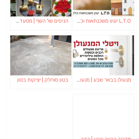
L.T.O יעוץ משכנתאות וכלכלת משפחה | יועץ משכנתאות באשכול
הניסים של השף | מסעדת שף בבית | ארוחות גורמה
מנעולן בבאר שבע | מנעולן באופקים | ויטלי המנעולן
בטון מוחלק | יציקות בטון
מדביר בבאר שבע | הדברה בבאר שבע | יוגב הדברות