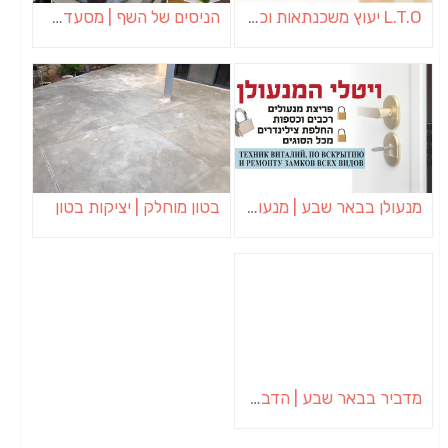
L.T.O יעוץ משכנתאות וכלכלת משפחה | יועץ משכנתאות באשכול
הניסים של השף | מסעדת שף בבית | ארוחות גורמה
מנעולן בבאר שבע | מנעולן באופקים | ויטלי המנעולן
בטון מוחלק | יציקות בטון
מדביר בבאר שבע | הדברה בבאר שבע | יוגב הדברות