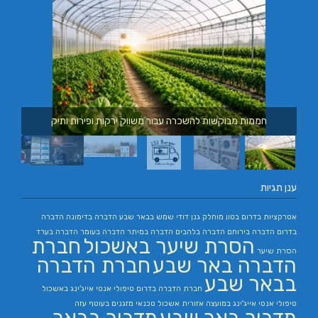
חממות מבוקשות להשכרה עבור משווק ירקות ופירות ותיק
ענן תגיות
אטרקציות בדרום
בטון מוחלק
גנן
דודי שמש בבאר שבע
הדברה בדימונה
הדברה
בדרום
הדברה בירוחם
הדברה בלהבים
הדברה במיתר
הדברה בעומר
הדברה בערד
הסרת שיער באשכול
חברת
הסרת שיער
הדברה באר שבע
חברת הדברה
בבאר שבע
חברת הדברה בדרום
טיפולי אנטי אייג'ינג באשכול
טיפולי אנטי אייג'ינג במועצה אזורית אשכול
טכנאי מזגנים בעוטף עזה