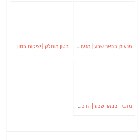
מנעולן בבאר שבע | מנעולן באופקים | ויטלי המנעולן
בטון מוחלק | יציקות בטון
מדביר בבאר שבע | הדברה בבאר שבע | יוגב הדברות