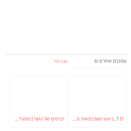
עסקים אחרונים
הצג הכל
L.T.O יעוץ משכנתאות וכלכלת משפחה | יועץ משכנתאות באשכול
הניסים של השף | מסעדת שף בבית | ארוחות גורמה