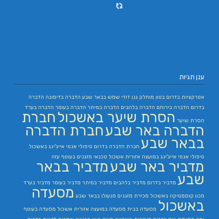
ענן תגיות
אטרקציות בדרום
בטון מוחלק
גנן
דודי שמש בבאר שבע
הדברה בדימונה
הדברה
בדרום
הדברה בירוחם
הדברה בלהבים
הדברה במיתר
הדברה בעומר
הדברה בערד
הסרת שיער באשכול
חברת
הסרת שיער
הדברה באר שבע
חברת הדברה
בבאר שבע
חברת הדברה בדרום
טיפולי אנטי אייג'ינג באשכול
טיפולי אנטי אייג'ינג במועצה אזורית אשכול
טכנאי מזגנים בעוטף עזה
מדביר באר שבע
מדביר בבאר
שבע
מדביר בדרום
מדביר בלהבים
מדביר במיתר
מדביר בעומר
מדביר בערד
מסעדה
מכון קוסמטיקה באשכול
מכירת מזגנים
מנעולן בבאר שבע
באשכול
מסעדה בבית
מסעדה במועצה אזורית אשכול
מסעדה בעוטף