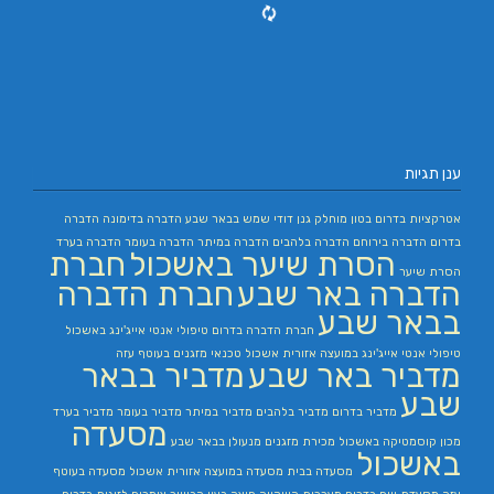
ענן תגיות
אטרקציות בדרום
בטון מוחלק
גנן
דודי שמש בבאר שבע
הדברה בדימונה
הדברה
בדרום
הדברה בירוחם
הדברה בלהבים
הדברה במיתר
הדברה בעומר
הדברה בערד
הסרת שיער באשכול
חברת
הסרת שיער
הדברה באר שבע
חברת הדברה
בבאר שבע
חברת הדברה בדרום
טיפולי אנטי אייג'ינג באשכול
טיפולי אנטי אייג'ינג במועצה אזורית אשכול
טכנאי מזגנים בעוטף עזה
מדביר באר שבע
מדביר בבאר
שבע
מדביר בדרום
מדביר בלהבים
מדביר במיתר
מדביר בעומר
מדביר בערד
מסעדה
מכון קוסמטיקה באשכול
מכירת מזגנים
מנעולן בבאר שבע
באשכול
מסעדה בבית
מסעדה במועצה אזורית אשכול
מסעדה בעוטף