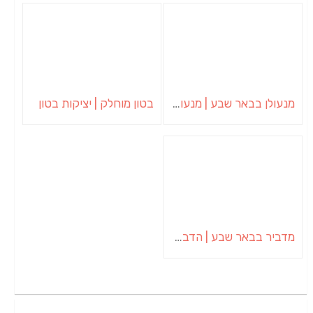
מנעולן בבאר שבע | מנעולן באופקים | ויטלי המנעולן
בטון מוחלק | יציקות בטון
מדביר בבאר שבע | הדברה בבאר שבע | יוגב הדברות