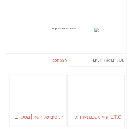
עסקים אחרונים
הצג הכל
L.T.O יעוץ משכנתאות וכלכלת משפחה | יועץ משכנתאות באשכול
הניסים של השף | מסעדת שף בבית | ארוחות גורמה