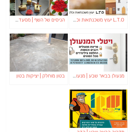
L.T.O יעוץ משכנתאות וכלכלת משפחה | יועץ משכנתאות באשכול
הניסים של השף | מסעדת שף בבית | ארוחות גורמה
מנעולן בבאר שבע | מנעולן באופקים | ויטלי המנעולן
בטון מוחלק | יציקות בטון
מדביר בבאר שבע | הדברה בבאר שבע | יוגב הדברות