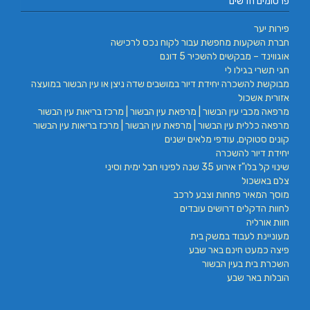
פרסומים חדשים
פירות יער
חברת השקעות מחפשת עבור לקוח נכס לרכישה
אוגווינד – מבקשים להשכיר 5 דונם
חגי תשרי בגילו לי
מבוקשת להשכרה יחידת דיור במושבים שדה ניצן או עין הבשור במועצה
אזורית אשכול
מרפאה מכבי עין הבשור | מרפאת עין הבשור | מרכז בריאות עין הבשור
מרפאה כללית עין הבשור | מרפאת עין הבשור | מרכז בריאות עין הבשור
קונים סטוקים, עודפי מלאים ישנים
יחידת דיור להשכרה
שינוי קל בלו"ז אירוע 35 שנה לפינוי חבל ימית וסיני
צלם באשכול
מוסך המאיר פחחות וצבע לרכב
לחוות הדקלים דרושים עובדים
חוות אורליה
מעוניינת לעבוד במשק בית
פיצה כמעט חינם באר שבע
השכרת בית בעין הבשור
הובלות באר שבע