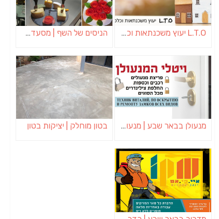
L.T.O יעוץ משכנתאות וכלכלת משפחה | יועץ משכנתאות באשכול
הניסים של השף | מסעדת שף בבית | ארוחות גורמה
מנעולן בבאר שבע | מנעולן באופקים | ויטלי המנעולן
בטון מוחלק | יציקות בטון
מדביר בבאר שבע | הדברה בבאר שבע | יוגב הדברות