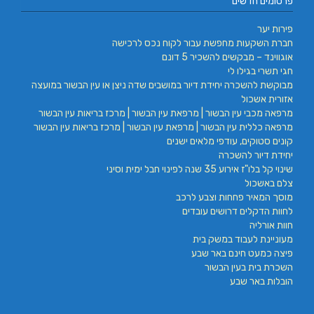
פרסומים חדשים
פירות יער
חברת השקעות מחפשת עבור לקוח נכס לרכישה
אוגווינד – מבקשים להשכיר 5 דונם
חגי תשרי בגילו לי
מבוקשת להשכרה יחידת דיור במושבים שדה ניצן או עין הבשור במועצה
אזורית אשכול
מרפאה מכבי עין הבשור | מרפאת עין הבשור | מרכז בריאות עין הבשור
מרפאה כללית עין הבשור | מרפאת עין הבשור | מרכז בריאות עין הבשור
קונים סטוקים, עודפי מלאים ישנים
יחידת דיור להשכרה
שינוי קל בלו"ז אירוע 35 שנה לפינוי חבל ימית וסיני
צלם באשכול
מוסך המאיר פחחות וצבע לרכב
לחוות הדקלים דרושים עובדים
חוות אורליה
מעוניינת לעבוד במשק בית
פיצה כמעט חינם באר שבע
השכרת בית בעין הבשור
הובלות באר שבע