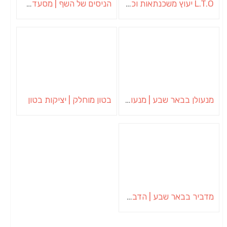
L.T.O יעוץ משכנתאות וכלכלת משפחה | יועץ משכנתאות באשכול
הניסים של השף | מסעדת שף בבית | ארוחות גורמה
מנעולן בבאר שבע | מנעולן באופקים | ויטלי המנעולן
בטון מוחלק | יציקות בטון
מדביר בבאר שבע | הדברה בבאר שבע | יוגב הדברות