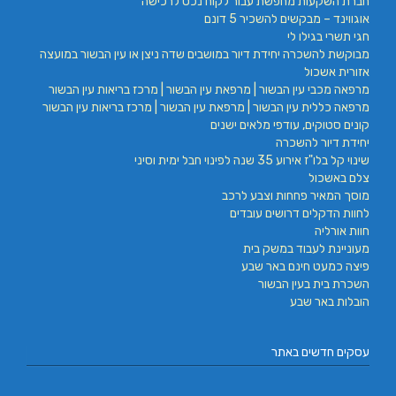
חברת השקעות מחפשת עבור לקוח נכס לרכישה
אוגווינד – מבקשים להשכיר 5 דונם
חגי תשרי בגילו לי
מבוקשת להשכרה יחידת דיור במושבים שדה ניצן או עין הבשור במועצה
אזורית אשכול
מרפאה מכבי עין הבשור | מרפאת עין הבשור | מרכז בריאות עין הבשור
מרפאה כללית עין הבשור | מרפאת עין הבשור | מרכז בריאות עין הבשור
קונים סטוקים, עודפי מלאים ישנים
יחידת דיור להשכרה
שינוי קל בלו"ז אירוע 35 שנה לפינוי חבל ימית וסיני
צלם באשכול
מוסך המאיר פחחות וצבע לרכב
לחוות הדקלים דרושים עובדים
חוות אורליה
מעוניינת לעבוד במשק בית
פיצה כמעט חינם באר שבע
השכרת בית בעין הבשור
הובלות באר שבע
עסקים חדשים באתר