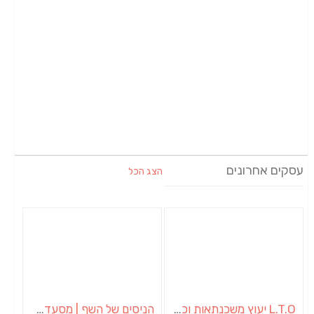
עסקים אחרונים
הצג הכל
L.T.O יעוץ משכנתאות וכלכלת משפחה | יועץ משכנתאות באשכול
הניסים של השף | מסעדת שף בבית | ארוחות גורמה