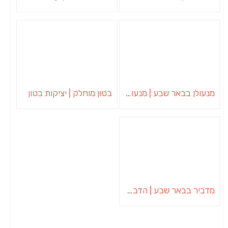
מנעולן בבאר שבע | מנעולן באופקים | ויטלי המנעולן
בטון מוחלק | יציקות בטון
מדביר בבאר שבע | הדברה בבאר שבע | יוגב הדברות