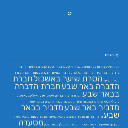
ענן תגיות
אטרקציות בדרום
בטון מוחלק
גנן
דודי שמש בבאר שבע
הדברה בדימונה
הדברה
בדרום
הדברה בירוחם
הדברה בלהבים
הדברה במיתר
הדברה בעומר
הדברה בערד
הסרת שיער באשכול
חברת
הסרת שיער
הדברה באר שבע
חברת הדברה
בבאר שבע
חברת הדברה בדרום
טיפולי אנטי אייג'ינג באשכול
טיפולי אנטי אייג'ינג במועצה אזורית אשכול
טכנאי מזגנים בעוטף עזה
מדביר באר שבע
מדביר בבאר
שבע
מדביר בדרום
מדביר בלהבים
מדביר במיתר
מדביר בעומר
מדביר בערד
מסעדה
מכון קוסמטיקה באשכול
מכירת מזגנים
מנעולן בבאר שבע