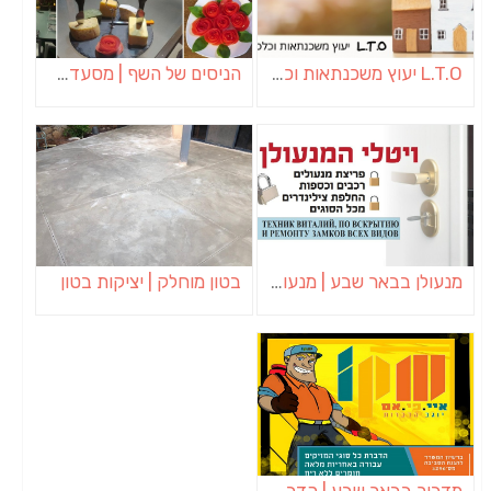
L.T.O יעוץ משכנתאות וכלכלת משפחה | יועץ משכנתאות באשכול
הניסים של השף | מסעדת שף בבית | ארוחות גורמה
מנעולן בבאר שבע | מנעולן באופקים | ויטלי המנעולן
בטון מוחלק | יציקות בטון
מדביר בבאר שבע | הדברה בבאר שבע | יוגב הדברות