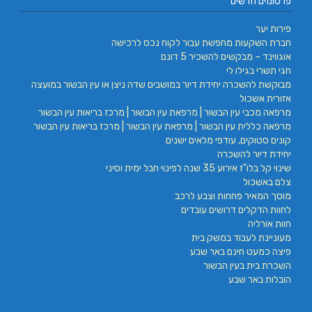
פרסומים חדשים
פירות יער
חברת השקעות מחפשת עבור לקוח נכס לרכישה
אוגווינד – מבקשים להשכיר 5 דונם
חגי תשרי בגילו לי
מבוקשת להשכרה יחידת דיור במושבים שדה ניצן או עין הבשור במועצה
אזורית אשכול
מרפאה מכבי עין הבשור | מרפאת עין הבשור | מרכז בריאות עין הבשור
מרפאה כללית עין הבשור | מרפאת עין הבשור | מרכז בריאות עין הבשור
קונים סטוקים, עודפי מלאים ישנים
יחידת דיור להשכרה
שינוי קל בלו"ז אירוע 35 שנה לפינוי חבל ימית וסיני
צלם באשכול
מוסך המאיר פחחות וצבע לרכב
לחוות הדקלים דרושים עובדים
חוות אורליה
מעוניינת לעבוד במשק בית
פיצה כמעט חינם באר שבע
השכרת בית בעין הבשור
הובלות באר שבע