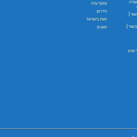
שדה
עוטף עזה
הדרום
ור |
חוות בישראל
שור |
חאנים
וי חבל ימית