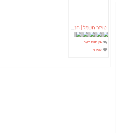
טויזר חשמל | חנות חשמל באופקים
אין חוות דעת
מועדף