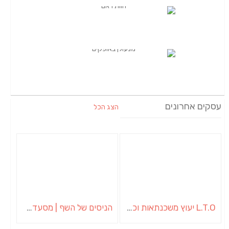
עסקים אחרונים
הצג הכל
L.T.O יעוץ משכנתאות וכלכלת משפחה | יועץ משכנתאות באשכול
הניסים של השף | מסעדת שף בבית | ארוחות גורמה