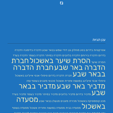
ענן תגיות
אטרקציות בדרום
בטון מוחלק
גנן
דודי שמש בבאר שבע
הדברה בדימונה
הדברה
בדרום
הדברה בירוחם
הדברה בלהבים
הדברה במיתר
הדברה בעומר
הדברה בערד
הסרת שיער באשכול
חברת
הסרת שיער
הדברה באר שבע
חברת הדברה
בבאר שבע
חברת הדברה בדרום
טיפולי אנטי אייג'ינג באשכול
טיפולי אנטי אייג'ינג במועצה אזורית אשכול
טכנאי מזגנים בעוטף עזה
מדביר באר שבע
מדביר בבאר
שבע
מדביר בדרום
מדביר בלהבים
מדביר במיתר
מדביר בעומר
מדביר בערד
מסעדה
מכון קוסמטיקה באשכול
מכירת מזגנים
מנעולן בבאר שבע
באשכול
מסעדה בבית
מסעדה במועצה אזורית אשכול
מסעדה בעוטף