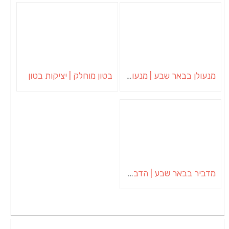
מנעולן בבאר שבע | מנעולן באופקים | ויטלי המנעולן
בטון מוחלק | יציקות בטון
מדביר בבאר שבע | הדברה בבאר שבע | יוגב הדברות