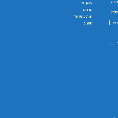
שדה
עוטף עזה
הדרום
ור |
חוות בישראל
שור |
חאנים
וי חבל ימית