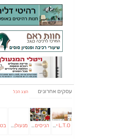
עסקים אחרונים
הצג הכל
L.T.O יעוץ משכנתאות וכלכלת משפחה | יועץ משכנתאות באשכול
הניסים של השף | מסעדת שף בבית | ארוחות גורמה
מנעולן בבאר שבע | מנעולן באופקים | ויטלי המנעולן