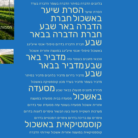
בלהבים
הדברה במיתר
הדברה בעומר
הדברה בערד
הסרת שיער
הסרת שיער
באשכול
חברת
הדברה באר שבע
חממות 
חברת הדברה בבאר
שבע
חברת הדברה בדרום
טיפולי אנטי אייג'ינג
באשכול
טיפולי אנטי אייג'ינג במועצה אזורית אשכול
מדביר באר
טכנאי מזגנים בעוטף עזה
שבע
מדביר בבאר
שבע
מדביר בדרום
מדביר בלהבים
מדביר במיתר
מדביר בעומר
מדביר בערד
מכון קוסמטיקה באשכול
מסעדה
מכירת מזגנים
מנעולן בבאר שבע
באשכול
מסעדה בבית
מסעדה במועצה
אזורית אשכול
מסעדה בעוטף עזה
מסעדת שף בדרום
מערכות השקייה
פיצה בעין הבשור
צימרים לזוגות בדרום
צימרים עם בריכה בדרום
צימרים רומנטיים בדרום
קוסמטיקאית באשכול
קוסמטיקאית במועצה אזורית אשכול
שירותי הדברה