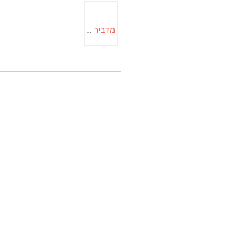
מדביר בבאר שבע | הדברה בבאר שבע | יוגב הדברות