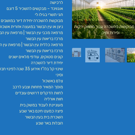
לרכישה
אוגווינד – מבקשים להשכיר 5 דונם
חגי תשרי בגילו לי
מבוקשת להשכרה יחידת דיור במושבים 
ניצן או עין הבשור במועצה אזורית אשכול
מבוקשות להשכרה עבור משווק ירקות
עילאי מיזוג אוויר | טכנאי מזגנים | מתקין מזגנ
מרפאה מכבי עין הבשור | מרפאת עין הבש
ופירות ותיק
| תיקון מזגנים
מרכז בריאות עין הבשור
מרפאה כללית עין הבשור | מרפאת עין הב
מרכז בריאות עין הבשור
קונים סטוקים, עודפי מלאים ישנים
יחידת דיור להשכרה
שינוי קל בלו"ז אירוע 35 שנה לפינ
וסיני
צלם באשכול
מוסך המאיר פחחות וצבע לרכב
לחוות הדקלים דרושים עובדים
חוות אורליה
מעוניינת לעבוד במשק בית
פיצה כמעט חינם באר שבע
השכרת בית בעין הבשור
הובלות באר שבע