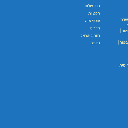
חבל שלום
L.T.O יעוץ משכנתאות וכלכלת
משכנתאות באשכול
חלוציות
שדה
עוטף עזה
הדרום
ים
ור |
בורגר באשכול | בורגר 232 | Burger 232 |
חוות בישראל
בורגר בר
שור |
חאנים
וי חבל ימית