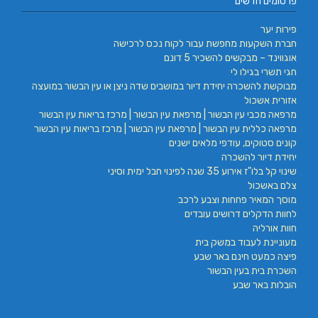
פרסומים חדשים
פירות יער
חברת השקעות מחפשת עבור לקוח נכס לרכישה
אוגווינד – מבקשים להשכיר 5 דונם
חגי תשרי בגילו לי
מבוקשת להשכרה יחידת דיור במושבים שדה ניצן או עין הבשור במועצה
אזורית אשכול
מרפאה מכבי עין הבשור | מרפאת עין הבשור | מרכז בריאות עין הבשור
מרפאה כללית עין הבשור | מרפאת עין הבשור | מרכז בריאות עין הבשור
קונים סטוקים, עודפי מלאים ישנים
יחידת דיור להשכרה
שינוי קל בלו"ז אירוע 35 שנה לפינוי חבל ימית וסיני
צלם באשכול
מוסך המאיר פחחות וצבע לרכב
לחוות הדקלים דרושים עובדים
חוות אורליה
מעוניינת לעבוד במשק בית
פיצה כמעט חינם באר שבע
השכרת בית בעין הבשור
הובלות באר שבע