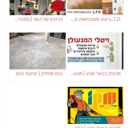
L.T.O יעוץ משכנתאות וכלכלת משפחה | יועץ משכנתאות באשכול
הניסים של השף | מסעדת שף בבית | ארוחות גורמה
מנעולן בבאר שבע | מנעולן באופקים | ויטלי המנעולן
בטון מוחלק | יציקות בטון
מדביר בבאר שבע | הדברה בבאר שבע | יוגב הדברות