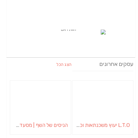
עסקים אחרונים
הצג הכל
L.T.O יעוץ משכנתאות וכלכלת משפחה | יועץ משכנתאות באשכול
הניסים של השף | מסעדת שף בבית | ארוחות גורמה