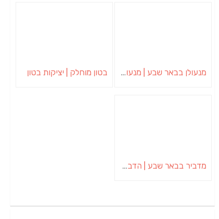
מנעולן בבאר שבע | מנעולן באופקים | ויטלי המנעולן
בטון מוחלק | יציקות בטון
מדביר בבאר שבע | הדברה בבאר שבע | יוגב הדברות