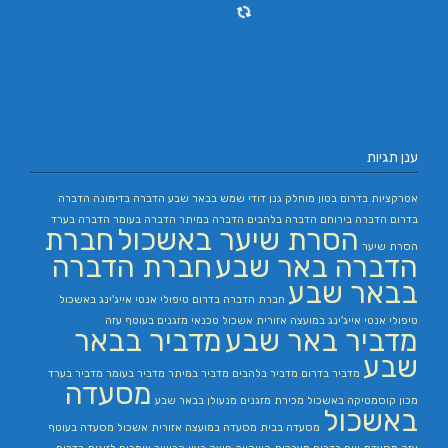
ענן תגיות
אטרקציות בדרום
בטון מוחלק
גנן
דודי שמש בבאר שבע
הדברה בדימונה
הדברה
בדרום
הדברה בירוחם
הדברה בלהבים
הדברה במיתר
הדברה בעומר
הדברה בערד
הסרת שיער באשכול
חברת
הסרת שיער
הדברה באר שבע
חברת הדברה
בבאר שבע
חברת הדברה בדרום
טיפולי אנטי אייג'ינג באשכול
טיפולי אנטי אייג'ינג במועצה אזורית אשכול
טכנאי מזגנים בעוטף עזה
מדביר באר שבע
מדביר בבאר
שבע
מדביר בדרום
מדביר בלהבים
מדביר במיתר
מדביר בעומר
מדביר בערד
מסעדה
מכון קוסמטיקה באשכול
מכירת מזגנים
מנעולן בבאר שבע
באשכול
מסעדה בבית
מסעדה במועצה אזורית אשכול
מסעדה בעוטף