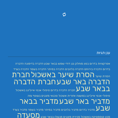
ענן תגיות
אטרקציות בדרום
בטון מוחלק
גנן
דודי שמש בבאר שבע
הדברה בדימונה
הדברה
בדרום
הדברה בירוחם
הדברה בלהבים
הדברה במיתר
הדברה בעומר
הדברה בערד
הסרת שיער באשכול
חברת
הסרת שיער
הדברה באר שבע
חברת הדברה
בבאר שבע
חברת הדברה בדרום
טיפולי אנטי אייג'ינג באשכול
טיפולי אנטי אייג'ינג במועצה אזורית אשכול
טכנאי מזגנים בעוטף עזה
מדביר באר שבע
מדביר בבאר
שבע
מדביר בדרום
מדביר בלהבים
מדביר במיתר
מדביר בעומר
מדביר בערד
מסעדה
מכון קוסמטיקה באשכול
מכירת מזגנים
מנעולן בבאר שבע