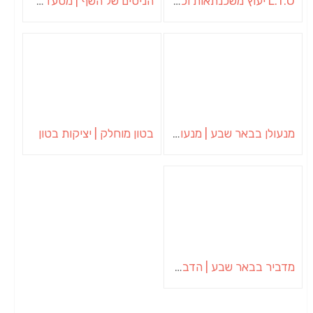
L.T.O יעוץ משכנתאות וכלכלת משפחה | יועץ משכנתאות באשכול
הניסים של השף | מסעדת שף בבית | ארוחות גורמה
מנעולן בבאר שבע | מנעולן באופקים | ויטלי המנעולן
בטון מוחלק | יציקות בטון
מדביר בבאר שבע | הדברה בבאר שבע | יוגב הדברות