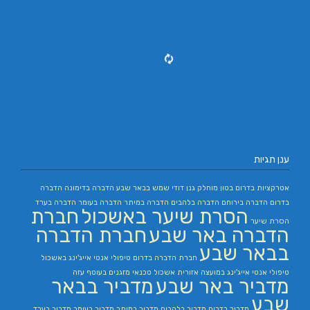
ענן תגיות
אטרקציות בדרום
בטון מוחלק
גנן
דודי שמש בבאר שבע
הדברה בדימונה
הדברה
בדרום
הדברה בירוחם
הדברה בלהבים
הדברה במיתר
הדברה בעומר
הדברה בערד
הסרת שיער באשכול
חברת
הסרת שיער
הדברה באר שבע
חברת הדברה
בבאר שבע
חברת הדברה בדרום
טיפולי אנטי אייג'ינג באשכול
טיפולי אנטי אייג'ינג במועצה אזורית אשכול
טכנאי מזגנים בעוטף עזה
מדביר באר שבע
מדביר בבאר
שבע
מדביר בדרום
מדביר בלהבים
מדביר במיתר
מדביר בעומר
מדביר בערד