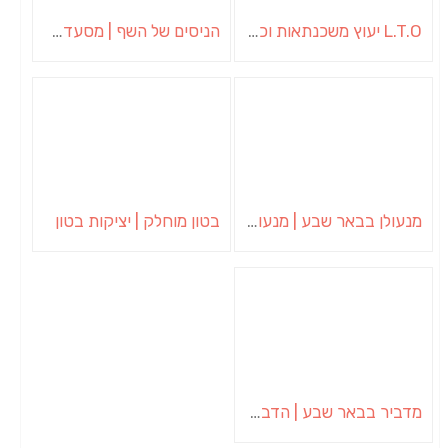
L.T.O יעוץ משכנתאות וכלכלת משפחה | יועץ משכנתאות באשכול
הניסים של השף | מסעדת שף בבית | ארוחות גורמה
מנעולן בבאר שבע | מנעולן באופקים | ויטלי המנעולן
בטון מוחלק | יציקות בטון
מדביר בבאר שבע | הדברה בבאר שבע | יוגב הדברות