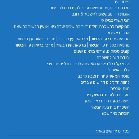
פירות יער
חברת השקעות מחפשת עבור לקוח נכס לרכישה
אוגווינד – מבקשים להשכיר 5 דונם
חגי תשרי בגילו לי
מבוקשת להשכרה יחידת דיור במושבים שדה ניצן או עין הבשור במועצה
אזורית אשכול
מרפאה מכבי עין הבשור | מרפאת עין הבשור | מרכז בריאות עין הבשור
מרפאה כללית עין הבשור | מרפאת עין הבשור | מרכז בריאות עין הבשור
קונים סטוקים, עודפי מלאים ישנים
יחידת דיור להשכרה
שינוי קל בלו"ז אירוע 35 שנה לפינוי חבל ימית וסיני
צלם באשכול
מוסך המאיר פחחות וצבע לרכב
לחוות הדקלים דרושים עובדים
חוות אורליה
מעוניינת לעבוד במשק בית
פיצה כמעט חינם באר שבע
השכרת בית בעין הבשור
הובלות באר שבע
עסקים חדשים באתר