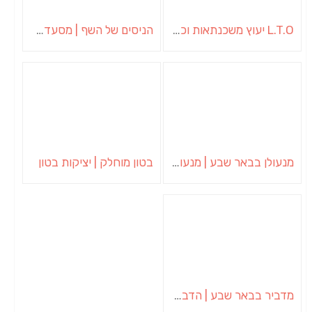
L.T.O יעוץ משכנתאות וכלכלת משפחה | יועץ משכנתאות באשכול
הניסים של השף | מסעדת שף בבית | ארוחות גורמה
מנעולן בבאר שבע | מנעולן באופקים | ויטלי המנעולן
בטון מוחלק | יציקות בטון
מדביר בבאר שבע | הדברה בבאר שבע | יוגב הדברות