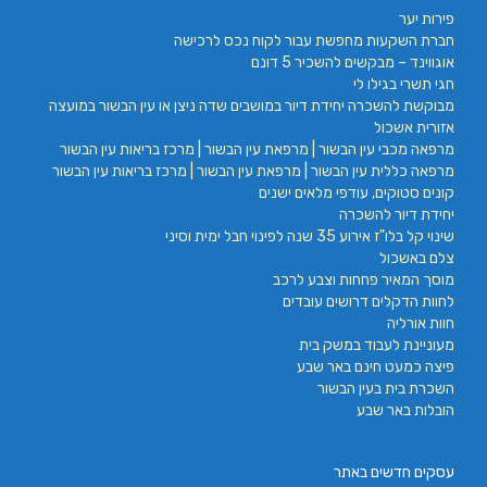
פירות יער
חברת השקעות מחפשת עבור לקוח נכס לרכישה
אוגווינד – מבקשים להשכיר 5 דונם
חגי תשרי בגילו לי
מבוקשת להשכרה יחידת דיור במושבים שדה ניצן או עין הבשור במועצה
אזורית אשכול
מרפאה מכבי עין הבשור | מרפאת עין הבשור | מרכז בריאות עין הבשור
מרפאה כללית עין הבשור | מרפאת עין הבשור | מרכז בריאות עין הבשור
קונים סטוקים, עודפי מלאים ישנים
יחידת דיור להשכרה
שינוי קל בלו"ז אירוע 35 שנה לפינוי חבל ימית וסיני
צלם באשכול
מוסך המאיר פחחות וצבע לרכב
לחוות הדקלים דרושים עובדים
חוות אורליה
מעוניינת לעבוד במשק בית
פיצה כמעט חינם באר שבע
השכרת בית בעין הבשור
הובלות באר שבע
עסקים חדשים באתר