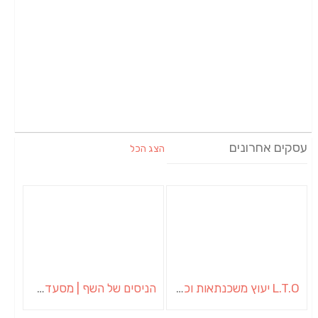
עסקים אחרונים
הצג הכל
L.T.O יעוץ משכנתאות וכלכלת משפחה | יועץ משכנתאות באשכול
הניסים של השף | מסעדת שף בבית | ארוחות גורמה