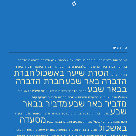
ענן תגיות
אטרקציות בדרום
בטון מוחלק
גנן
דודי שמש בבאר שבע
הדברה בדימונה
הדברה
בדרום
הדברה בירוחם
הדברה בלהבים
הדברה במיתר
הדברה בעומר
הדברה בערד
הסרת שיער באשכול
חברת
הסרת שיער
הדברה באר שבע
חברת הדברה
בבאר שבע
חברת הדברה בדרום
טיפולי אנטי אייג'ינג באשכול
טיפולי אנטי אייג'ינג במועצה אזורית אשכול
טכנאי מזגנים בעוטף עזה
מדביר באר שבע
מדביר בבאר
שבע
מדביר בדרום
מדביר בלהבים
מדביר במיתר
מדביר בעומר
מדביר בערד
מסעדה
מכון קוסמטיקה באשכול
מכירת מזגנים
מנעולן בבאר שבע
באשכול
מסעדה בבית
מסעדה במועצה אזורית אשכול
מסעדה בעוטף