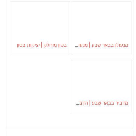
מנעולן בבאר שבע | מנעולן באופקים | ויטלי המנעולן
בטון מוחלק | יציקות בטון
מדביר בבאר שבע | הדברה בבאר שבע | יוגב הדברות