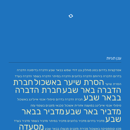
ענן תגיות
אטרקציות בדרום
בטון מוחלק
גנן
דודי שמש בבאר שבע
הדברה בדימונה
הדברה
בדרום
הדברה בירוחם
הדברה בלהבים
הדברה במיתר
הדברה בעומר
הדברה בערד
הסרת שיער באשכול
חברת
הסרת שיער
הדברה באר שבע
חברת הדברה
בבאר שבע
חברת הדברה בדרום
טיפולי אנטי אייג'ינג באשכול
טיפולי אנטי אייג'ינג במועצה אזורית אשכול
טכנאי מזגנים בעוטף עזה
מדביר באר שבע
מדביר בבאר
שבע
מדביר בדרום
מדביר בלהבים
מדביר במיתר
מדביר בעומר
מדביר בערד
מסעדה
מכון קוסמטיקה באשכול
מכירת מזגנים
מנעולן בבאר שבע