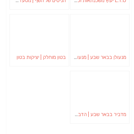
L.T.O יעוץ משכנתאות וכלכלת משפחה | יועץ משכנתאות באשכול
הניסים של השף | מסעדת שף בבית | ארוחות גורמה
מנעולן בבאר שבע | מנעולן באופקים | ויטלי המנעולן
בטון מוחלק | יציקות בטון
מדביר בבאר שבע | הדברה בבאר שבע | יוגב הדברות